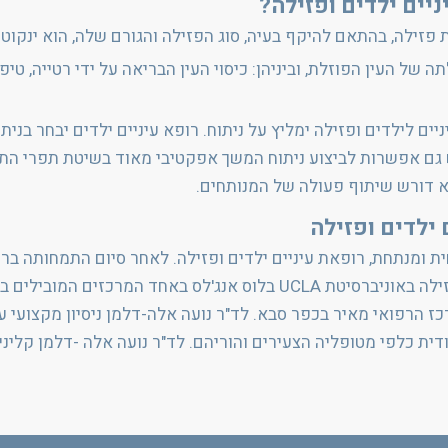
יים ילדים ופזילה?
 פזילה, בהתאם להיקף בעיה, סוג הפזילה והגורם שלה, הוא ינקוט
של העין הפוזלת, וביניהן: כיסוי העין הבריאה על ידי רטייה, ט
יים לילדים ופזילה ימליץ על ניתוח. רופא עיניים ילדים יבחר בנ
יש גם אפשרות לביצוע ניתוח המשך אפקטיבי מאוד בשיטת תפרי 
הוא דורש שיתוף פעולה של המנותחים.
 ילדים ופזילה
חית ומנתחת, רופאת עיניים ילדים ופזילה. לאחר סיום התמחותה ב
ביצעה התמחות על ברפואת עיניים לילדים ופזילה באוניברסיטת UCLA בל
ז הרפואי מאיר בכפר סבא. לד"ר נועה אלה-דלמן ניסיון מקצועי עש
חודית כלפי מטופליה הצעירים והוריהם. לד"ר נועה אלה -דלמן קל