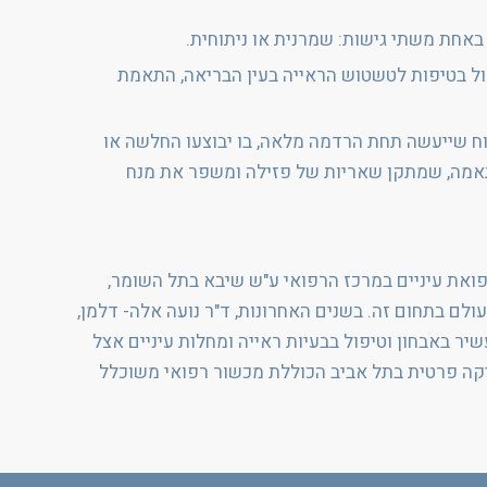
 באחת משתי גישות: שמרנית או ניתוחית.
יפול בטיפות לטשטוש הראייה בעין הבריאה, התאמת
יתוח שייעשה תחת הרדמה מלאה, בו יבוצעו החלשה או
התאמה, שמתקן שאריות של פזילה ומשפר את מנח
רפואת עיניים במרכז הרפואי ע"ש שיבא בתל השומר,
וס אנג'לס באחד המרכזים המובילים בעולם בתחום זה. בשנים האחרונות, ד"ר נועה אלה- דלמן,
יר באבחון וטיפול בבעיות ראייה ומחלות עיניים אצל
יניקה פרטית בתל אביב הכוללת מכשור רפואי משוכלל