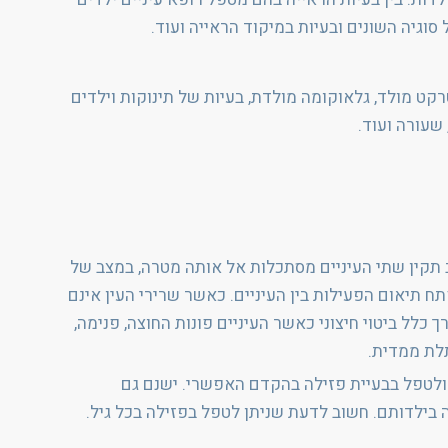
 סוגיה השונים ובעיות במיקוד הראייה ועוד.
קט מולד, גלאוקומה מולדת, בעיות של תינוקות וילדים
 שעורה ועוד.
צב תקין שתי העיניים מסתכלות אל אותה מטרה, במצב של
 תיאום הפעילות בין העיניים. כאשר שרירי העין אינם
 כלל ביטוי חיצוני כאשר העיניים פונות החוצה, פנימה,
תלת ממדית.
ל רופא עיניים לילדים ופזילה בגיל 1 שנה 3 שנים ו6 שנים כדי לאבחן ולטפל בבעיית פזילה בהקדם האפשרי. ישנם גם
בילדותם. חשוב לדעת שניתן לטפל בפזילה בכל גיל.