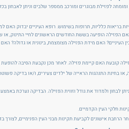
 ומומחה לפזילת מבוגרים ומורכב ממספר שלבים וניתן לאבחון בכל 
יות בריאות כלליות, תרופות בשימוש. רופא העיניים יבדוק האם 
אם הפזילה הופיעה בששת החודשים הראשונים לחיי התינוק, או ש
ן העיניים? האם מידת הפזילה מצומצמת, בינונית או גדולה? האם 
ופזילה קובעת האם קיימת פזילה. לאחר מכן נקבעת הסיבה להופעת 
 או בחינת התנהגות הראייה של ילדים צעירים, ו/או בדיקה פש
תן לבחון ולמדוד את גודל וזווית הפזילה. הבדיקה נערכת באמצ
נות חלקי העין הקדמיים.
חר הרחבת אישונים לקביעת תקינות מבני העין הפנימיים, לצורך ב