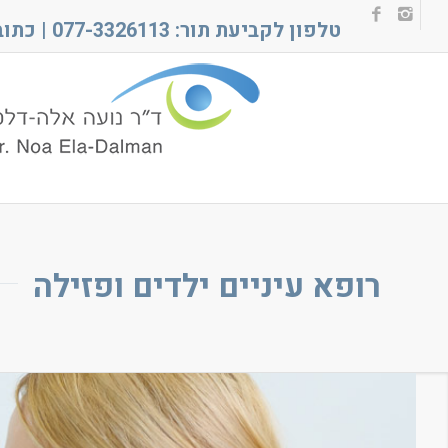
טלפון לקביעת תור: 077-3326113 | כתובת: מגדלי תל אביב , רחוב נחלת יצחק 18, תל אביב
רופא עיניים ילדים ופזילה