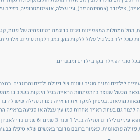
ייה), צילינדר (אסטיגמטיזם), עין עצלה, אנאיזומטרופיה, פזילה על
ת, החל ממחלות המאפיינות פגים כדוגמת רטינופתיה של פגות, קטר
שכל ילד בכל גיל עלול ללקות בהן, כמו, דלקות עיניים, אלרגיות,
כל סוגי הפזילה בקרב ילדים ומבוגרים.
יניים לילדים נמנים סוגים שונים של פזילת ילדים ומבוגרים. במ
צאה מכשל שנוצר בהתפתחות הראייה בגיל הינקות בשלב בו מתפתח
וצאות מתיאום. בניסיון למקד את הראייה נוצרת פזילה שיש לה בדרך
ליצור גם בעיות ראייה אחרות כמו עין עצלה או פגיעה בראייה ה
על כן חשוב ביותר לבצע בדיקות עיניים אצ
 פזילה פתאומית. כאמור ברובם מדובר באנשים שלא טיפלו בבעיה 