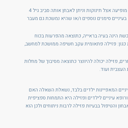
פזילה נובעת מסיבה מולדת, גנטית משפחתית או נרכשת. פזילה מולדת הינה אחת הפזילות השכיחות ביותר, היא מופיעה אצל תינוקות וניתן לאבחן אותה סביב גיל 4
בעיניים סימנים נוספים ו/או שהיא נמשכת גם מעבר
כשת הינה בעיה בראייה, כתוצאה מהפרעות בכוח
ת כגון: פזילה פתאומית עקב חשיפה ממושכת למחשב,
רים, פזילה יכולה להיווצר כתוצאה מסיבוך של מחלות
העצבית ועוד.
 עיניים המאפיינות ילדים בלבד, נשאלת השאלה האם
ורופא עיניים לילדים ופזילה היא התמחות ספציפית
בחון והטיפול בבעיות פזילה לרבות ניתוחים ולכן הוא