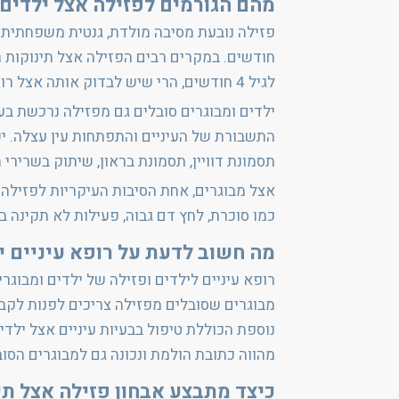
מהם הגורמים לפזילה אצל ילדים 
חודשים. במקרים רבים הפזילה אצל תינוקות ר
לגיל 4 חודשים, הרי שיש לבדוק אותה אצל רופא עיניים לילדים, לאבחן את הגורמים לה ולטפל בהתאם.
ילדים ומבוגרים סובלים גם מפזילה נרכשת בע
התשבורת של העיניים והתפתחות עין עצלה. י
תסמונת דוויין, תסמונת בראון, שיתוק בשרירי ה
אצל מבוגרים, אחת הסיבות העיקריות לפזילה ב
כמו סוכרת, לחץ דם גבוה, פעילות לא תקינה 
מה חשוב לדעת על רופא עיניים י
רופא עיניים לילדים ופזילה של ילדים ומבוגר
מבוגרים שסובלים מפזילה צריכים לפנות לקבלת
נוספת הכוללת טיפול בבעיות עיניים אצל ילדים
מהווה כתובת הולמת ונכונה גם למבוגרים הסו
כיצד מתבצע אבחון פזילה אצל תינ