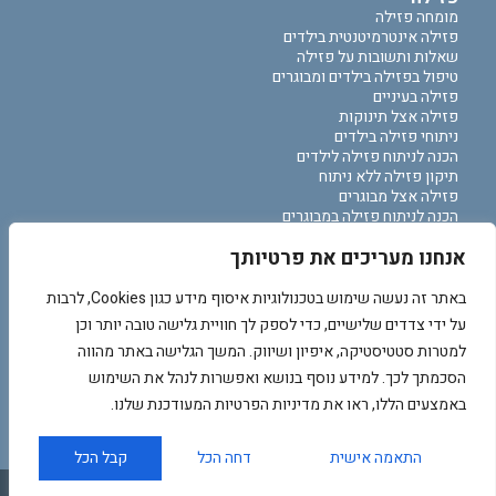
מומחה פזילה
פזילה אינטרמיטנטית בילדים
שאלות ותשובות על פזילה
טיפול בפזילה בילדים ומבוגרים
פזילה בעיניים
פזילה אצל תינוקות
ניתוחי פזילה בילדים
הכנה לניתוח פזילה לילדים
תיקון פזילה ללא ניתוח
פזילה אצל מבוגרים
הכנה לניתוח פזילה במבוגרים
פזילה בעין אחת
אנחנו מעריכים את פרטיותך
מנתח פזילה מומלץ
מרפאת עיניים ילדים
באתר זה נעשה שימוש בטכנולוגיות איסוף מידע כגון Cookies, לרבות
מרפאת עיניים לילדים
על ידי צדדים שלישיים, כדי לספק לך חוויית גלישה טובה יותר וכן
לקויות ראיה אצל ילדים
למטרות סטטיסטיקה, איפיון ושיווק. המשך הגלישה באתר מהווה
רופא עיניים ילדים תל אביב
רופא עיניים לילדים במרכז
הסכמתך לכך. למידע נוסף בנושא ואפשרות לנהל את השימוש
באמצעים הללו, ראו את מדיניות הפרטיות המעודכנת שלנו.
התאמה אישית
דחה הכל
קבל הכל